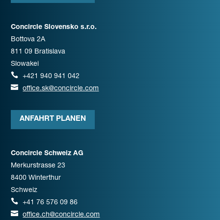
Concircle Slovensko s.r.o.
Bottova 2A
811 09 Bratislava
Slowakei

+421 940 941 042

office.sk@concircle.com
ANFAHRT PLANEN
Concircle Schweiz AG
Merkurstrasse 23
8400 Winterthur
Schweiz

+41 76 576 09 86

office.ch@concircle.com