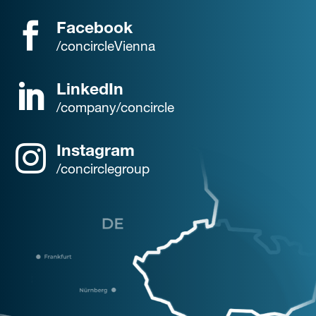
Facebook
/concircleVienna
LinkedIn
/company/concircle
Instagram
/concirclegroup