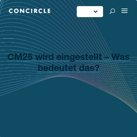
CM25 wird eingestellt – Was
bedeutet das?